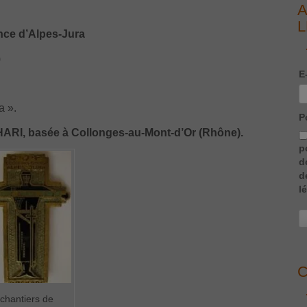
A
L
nce d’Alpes-Jura
)
E
a ».
P
ARI, basée à Collonges-au-Mont-d’Or (Rhône).
p
d
d
l
C
chantiers de