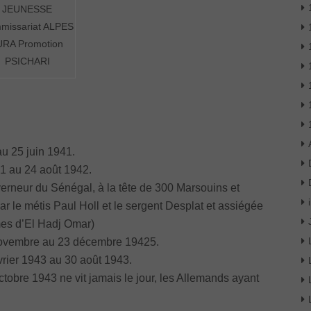
JEUNESSE
missariat ALPES
URA Promotion
PSICHARI
au 25 juin 1941.
1 au 24 août 1942.
verneur du Sénégal, à la tête de 300 Marsouins et
r le métis Paul Holl et le sergent Desplat et assiégée
es d’El Hadj Omar)
 novembre au 23 décembre 19425.
rier 1943 au 30 août 1943.
obre 1943 ne vit jamais le jour, les Allemands ayant