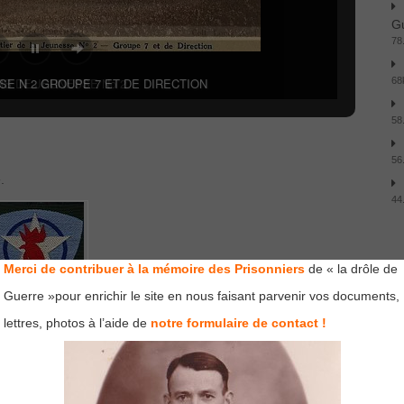
Gu
78
RS DE JEUNESSE No 2
68
58
56
»
.
44
A
Merci de contribuer à la mémoire des Prisonniers
de « la drôle de
Guerre »pour enrichir le site en nous faisant parvenir vos documents,
lettres, photos à l’aide de
notre formulaire de contact !
Blason Les
au
chantiers de
jeunesse
Groupement 2