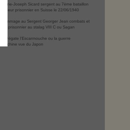
Marie-Joseph Sicard sergent au 7ème bataillon
trailleur prisonnier en Suisse le 22/06/1940
hommage au Sergent Georger Jean combats et
e de prisonnier au stalag VIII C ou Sagan
la frégate l’Escarmouche ou la guerre
Indochine vue du Japon