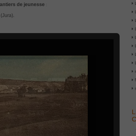
hantiers de jeunesse
:
(Jura).
L