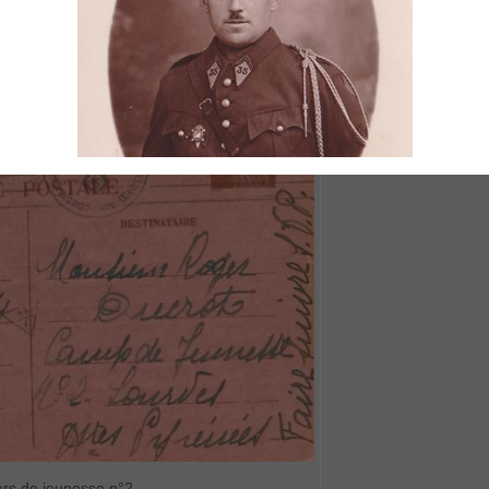
mi
vi
d’
ers de jeunesse n°2