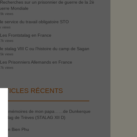
Recherches sur un prisonnier de guerre de la 2è
erre Mondiale
.9k views
le service du travail obligatoire STO
k views
Les Frontstalag en France
.7k views
le stalag VIII C ou l’histoire du camp de Sagan
.5k views
Les Prisonniers Allemands en France
.7k views
RTICLES RÉCENTS
les mémoires de mon papa……de Dunkerque
 stalag de Trèves (STALAG XII D)
Dien Bien Phu