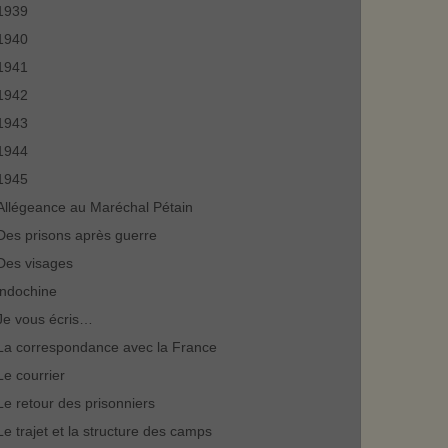
1939
1940
1941
1942
1943
1944
1945
Allégeance au Maréchal Pétain
Des prisons après guerre
Des visages
indochine
Je vous écris…
La correspondance avec la France
Le courrier
Le retour des prisonniers
Le trajet et la structure des camps