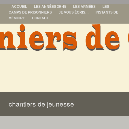
ACCUEIL
LES ANNÉES 39-45
LES ARMÉES
LES
CAMPS DE PRISONNIERS
JE VOUS ÉCRIS…
INSTANTS DE
MÉMOIRE
CONTACT
prisonniers de
guerre
ALLER
AU
CONTENU
chantiers de jeunesse