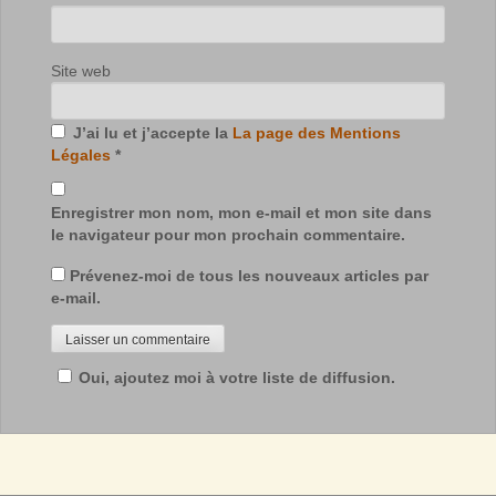
Site web
J’ai lu et j’accepte la
La page des Mentions
Légales
*
Enregistrer mon nom, mon e-mail et mon site dans
le navigateur pour mon prochain commentaire.
Prévenez-moi de tous les nouveaux articles par
e-mail.
Oui, ajoutez moi à votre liste de diffusion.