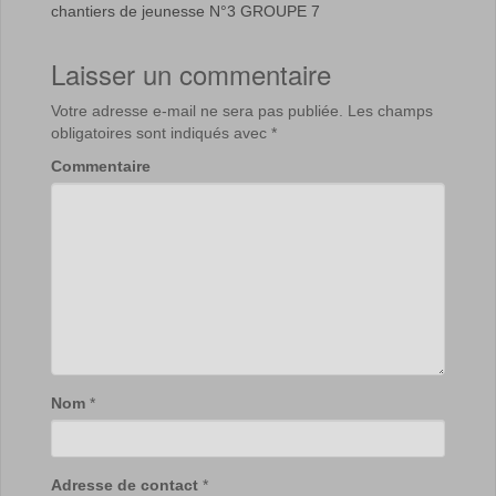
chantiers de jeunesse N°3 GROUPE 7
Laisser un commentaire
Votre adresse e-mail ne sera pas publiée.
Les champs
obligatoires sont indiqués avec
*
Commentaire
Nom
*
Adresse de contact
*