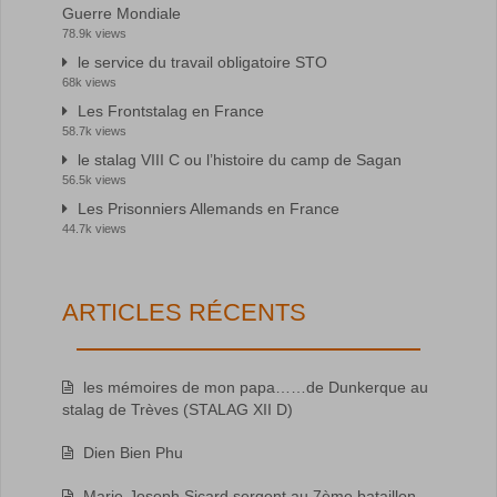
Guerre Mondiale
78.9k views
le service du travail obligatoire STO
68k views
Les Frontstalag en France
58.7k views
le stalag VIII C ou l’histoire du camp de Sagan
56.5k views
Les Prisonniers Allemands en France
44.7k views
ARTICLES RÉCENTS
les mémoires de mon papa……de Dunkerque au
stalag de Trèves (STALAG XII D)
Dien Bien Phu
Marie-Joseph Sicard sergent au 7ème bataillon