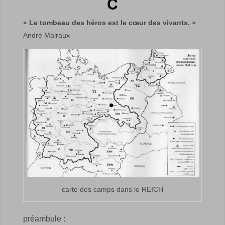
C
« Le tombeau des héros est le cœur des vivants. »
André Malraux
carte des camps dans le REICH
préambule :