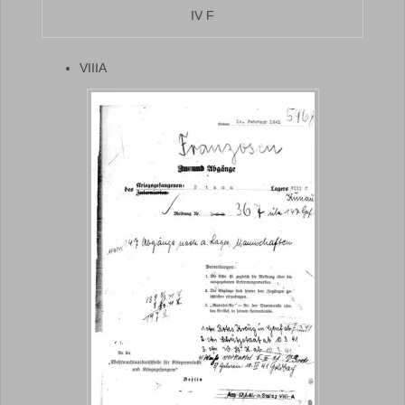
IV F
VIIIA