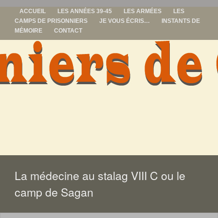
ACCUEIL
LES ANNÉES 39-45
LES ARMÉES
LES
CAMPS DE PRISONNIERS
JE VOUS ÉCRIS…
INSTANTS DE
MÉMOIRE
CONTACT
prisonniers de
guerre
ALLER
AU
CONTENU
La médecine au stalag VIII C ou le
camp de Sagan