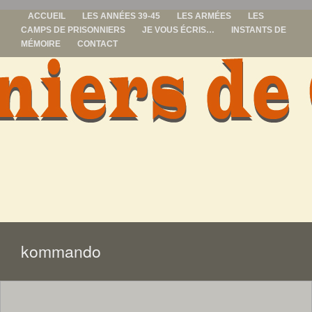
ACCUEIL
LES ANNÉES 39-45
LES ARMÉES
LES
CAMPS DE PRISONNIERS
JE VOUS ÉCRIS…
INSTANTS DE
MÉMOIRE
CONTACT
prisonniers de
guerre
ALLER
AU
CONTENU
kommando