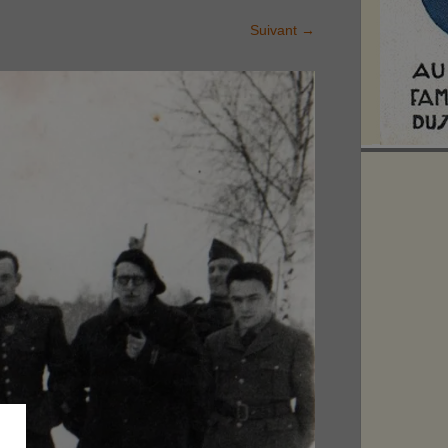
Suivant
→