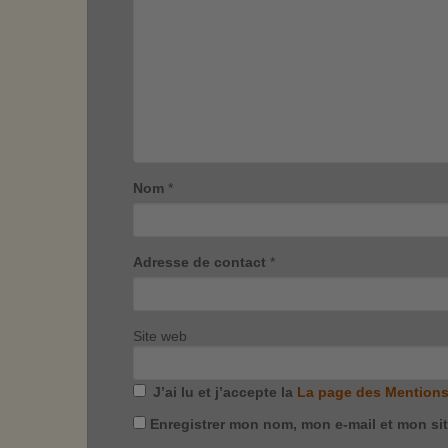
Nom
*
Adresse de contact
*
Site web
J’ai lu et j’accepte la
La page des Mentions
Enregistrer mon nom, mon e-mail et mon si