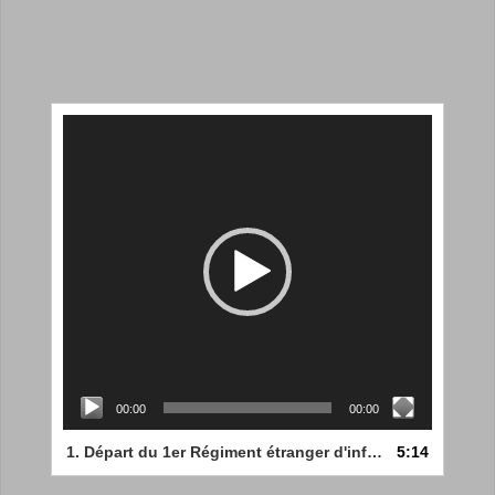
Lecteur
vidéo
00:00
00:00
1. Départ du 1er Régiment étranger d'infanterie (REI) pour le front.(1940)
5:14