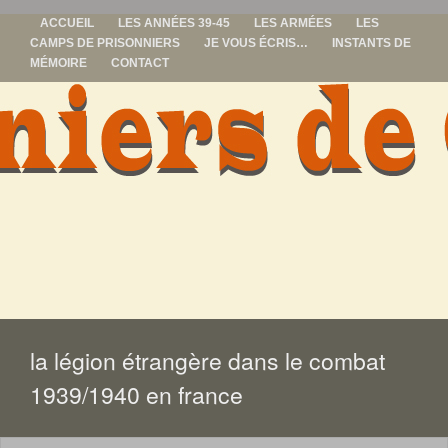
ACCUEIL
LES ANNÉES 39-45
LES ARMÉES
LES
CAMPS DE PRISONNIERS
JE VOUS ÉCRIS…
INSTANTS DE
MÉMOIRE
CONTACT
prisonniers de
guerre
ALLER
AU
CONTENU
la légion étrangère dans le combat
1939/1940 en france