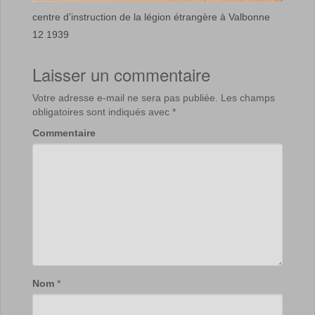
centre d’instruction de la légion étrangère à Valbonne
12 1939
Laisser un commentaire
Votre adresse e-mail ne sera pas publiée.
Les champs
obligatoires sont indiqués avec
*
Commentaire
Nom
*