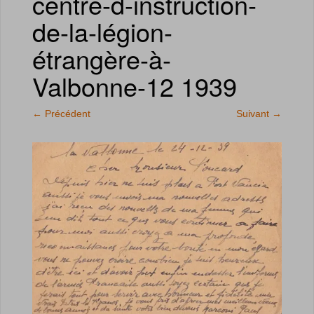
centre-d-instruction-
de-la-légion-
étrangère-à-
Valbonne-12 1939
←
Précédent
Suivant
→