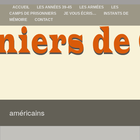
ACCUEIL
LES ANNÉES 39-45
LES ARMÉES
LES
CAMPS DE PRISONNIERS
JE VOUS ÉCRIS…
INSTANTS DE
MÉMOIRE
CONTACT
prisonniers de
guerre
ALLER
AU
CONTENU
américains