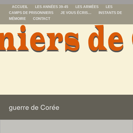
ACCUEIL
LES ANNÉES 39-45
LES ARMÉES
LES
CAMPS DE PRISONNIERS
JE VOUS ÉCRIS…
INSTANTS DE
MÉMOIRE
CONTACT
prisonniers de
guerre
ALLER
AU
CONTENU
guerre de Corée