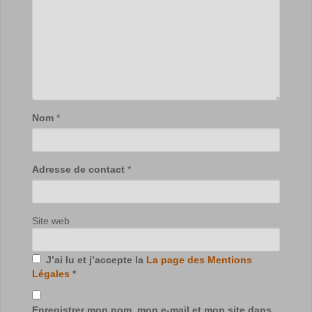
Nom
*
Adresse de contact
*
Site web
J’ai lu et j’accepte la
La page des Mentions
Légales
*
Enregistrer mon nom, mon e-mail et mon site dans