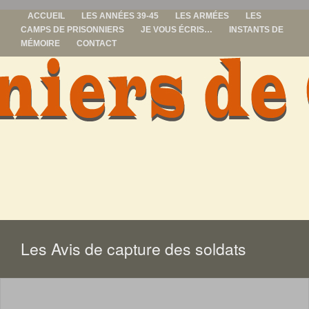
ACCUEIL
LES ANNÉES 39-45
LES ARMÉES
LES
CAMPS DE PRISONNIERS
JE VOUS ÉCRIS…
INSTANTS DE
MÉMOIRE
CONTACT
prisonniers de
guerre
ALLER
AU
CONTENU
Les Avis de capture des soldats