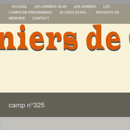
ACCUEIL
LES ANNÉES 39-45
LES ARMÉES
LES
CAMPS DE PRISONNIERS
JE VOUS ÉCRIS…
INSTANTS DE
MÉMOIRE
CONTACT
prisonniers de
guerre
ALLER
AU
CONTENU
camp n°325