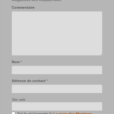
Commentaire
Nom
*
Adresse de contact
*
Site web
J’ai lu et j’accepte la
La page des Mentions