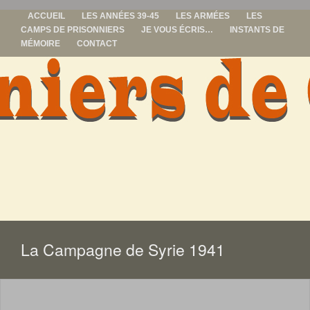
ACCUEIL
LES ANNÉES 39-45
LES ARMÉES
LES
CAMPS DE PRISONNIERS
JE VOUS ÉCRIS…
INSTANTS DE
MÉMOIRE
CONTACT
prisonniers de
guerre
ALLER
AU
CONTENU
La Campagne de Syrie 1941