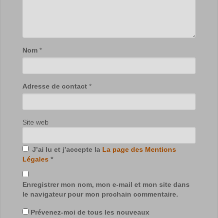
Nom
*
Adresse de contact
*
Site web
J’ai lu et j’accepte la
La page des Mentions
Légales
*
Enregistrer mon nom, mon e-mail et mon site dans
le navigateur pour mon prochain commentaire.
Prévenez-moi de tous les nouveaux