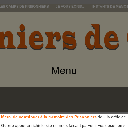
LES CAMPS DE PRISONNIERS
JE VOUS ÉCRIS…
INSTANTS DE MÉMOI
e guerre
Menu
ALLER
AU
CONTENU
Merci de contribuer à la mémoire des Prisonniers
de « la drôle de
Guerre »pour enrichir le site en nous faisant parvenir vos documents,