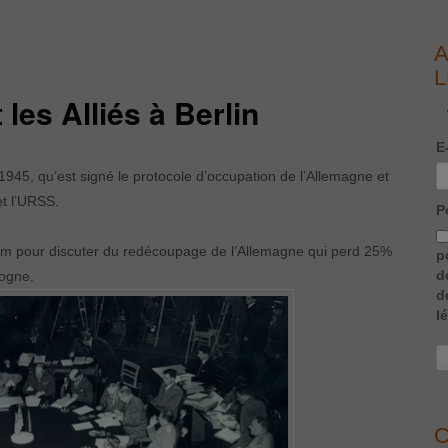
A
L
les Alliés à Berlin
E
 1945, qu’est signé le protocole d’occupation de l’Allemagne et
et l’URSS.
P
tsdam pour discuter du redécoupage de l’Allemagne qui perd 25%
p
d
logne.
d
l
C