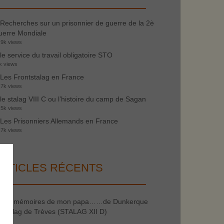
Recherches sur un prisonnier de guerre de la 2è
erre Mondiale
.9k views
le service du travail obligatoire STO
k views
Les Frontstalag en France
.7k views
le stalag VIII C ou l’histoire du camp de Sagan
.5k views
Les Prisonniers Allemands en France
.7k views
RTICLES RÉCENTS
les mémoires de mon papa……de Dunkerque
 stalag de Trèves (STALAG XII D)