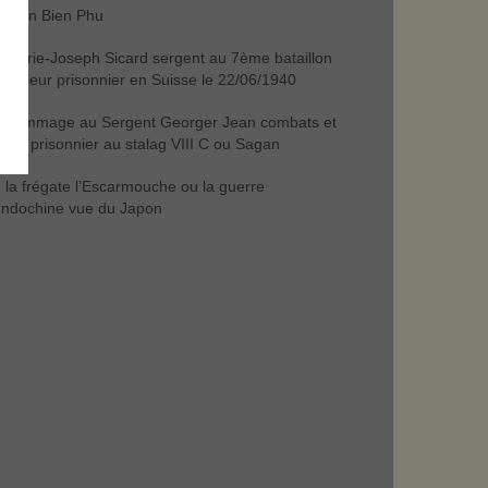
Dien Bien Phu
Marie-Joseph Sicard sergent au 7ème bataillon
trailleur prisonnier en Suisse le 22/06/1940
hommage au Sergent Georger Jean combats et
e de prisonnier au stalag VIII C ou Sagan
la frégate l’Escarmouche ou la guerre
Indochine vue du Japon