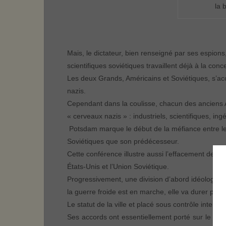
la 
Mais, le dictateur, bien renseigné par ses espion
scientifiques soviétiques travaillent déjà à la co
Les deux Grands, Américains et Soviétiques, s’ac
nazis.
Cependant dans la coulisse, chacun des anciens Al
« cerveaux nazis » : industriels, scientifiques, i
Potsdam marque le début de la méfiance entre les
Soviétiques que son prédécesseur.
Cette conférence illustre aussi l’effacement des
États-Unis et l’Union Soviétique.
Progressivement, une division d’abord idéologiq
la guerre froide est en marche, elle va durer plu
Le statut de la ville et placé sous contrôle interalli
Ses accords ont essentiellement porté sur le sort