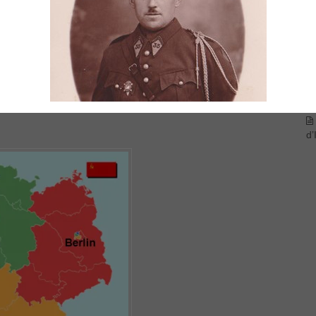
mi
ones d’occupation confiées aux 3 grands vainqueurs et à la
vi
d’