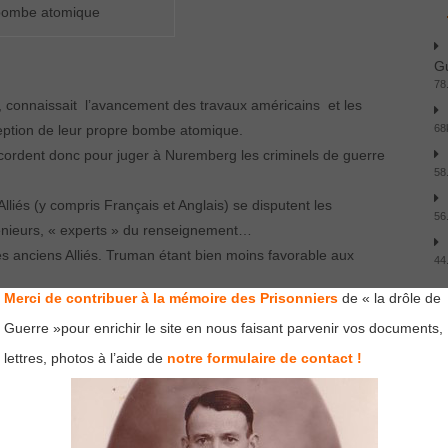
bombe atomique
Gu
78
s, connaissait l’avancement des travaux américains et les
68
nception de leur propre bombe atomique.
cordent donc pour juger à Nuremberg les criminels de guerre
58
liés (y compris Français et Anglais) se disputent les
56
ngénieurs, « experts » du renseignement…
 anciens Alliés. Truman étant bien moins favorable aux
44
Merci de contribuer à la mémoire des Prisonniers
de « la drôle de
 puissances européennes devant les deux superpuissances : les
Guerre »pour enrichir le site en nous faisant parvenir vos documents,
A
ue puis réelle va séparer l’Europe en deux camps opposés.
lettres, photos à l’aide de
notre formulaire de contact !
s de 40 ans….
é.
au
 de l’Allemagne et sont parfois résumés sous l’appellation des