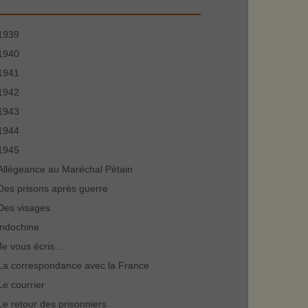
1939
1940
1941
1942
1943
1944
1945
Allégeance au Maréchal Pétain
Des prisons après guerre
Des visages
indochine
Je vous écris…
La correspondance avec la France
Le courrier
Le retour des prisonniers