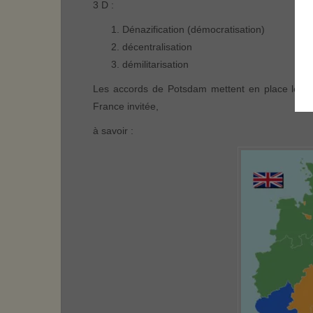
3 D :
Dénazification (démocratisation)
décentralisation
démilitarisation
Les accords de Potsdam mettent en place les z
France invitée,
à savoir :