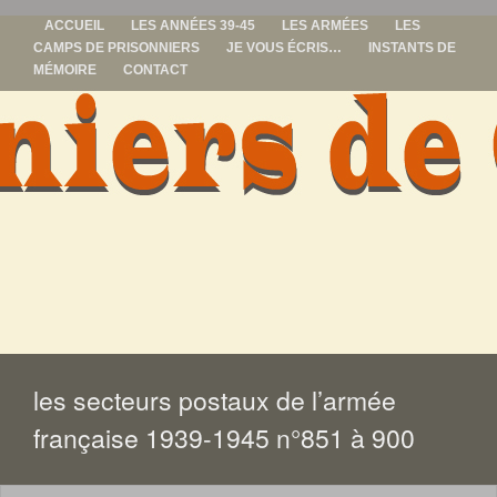
ACCUEIL
LES ANNÉES 39-45
LES ARMÉES
LES
CAMPS DE PRISONNIERS
JE VOUS ÉCRIS…
INSTANTS DE
MÉMOIRE
CONTACT
prisonniers de
guerre
ALLER
AU
CONTENU
les secteurs postaux de l’armée
française 1939-1945 n°851 à 900