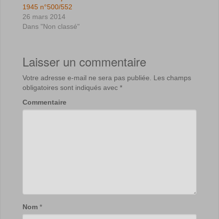
1945 n°500/552
26 mars 2014
Dans "Non classé"
Laisser un commentaire
Votre adresse e-mail ne sera pas publiée.
Les champs
obligatoires sont indiqués avec
*
Commentaire
Nom
*