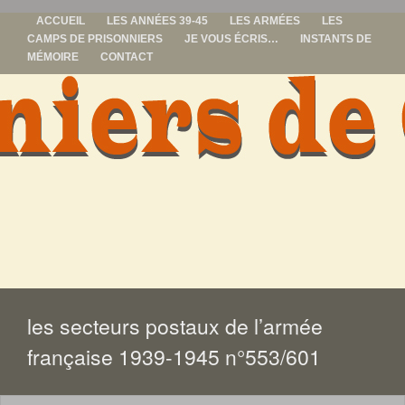
ACCUEIL
LES ANNÉES 39-45
LES ARMÉES
LES
CAMPS DE PRISONNIERS
JE VOUS ÉCRIS…
INSTANTS DE
MÉMOIRE
CONTACT
prisonniers de
guerre
ALLER
AU
CONTENU
les secteurs postaux de l’armée
française 1939-1945 n°553/601