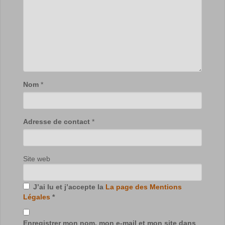
Nom
*
Adresse de contact
*
Site web
J’ai lu et j’accepte la
La page des Mentions
Légales
*
Enregistrer mon nom, mon e-mail et mon site dans