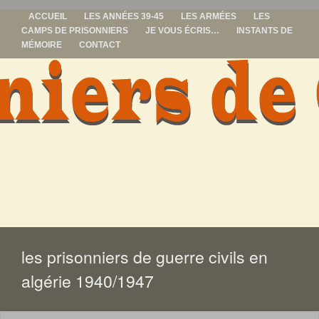
ACCUEIL
LES ANNÉES 39-45
LES ARMÉES
LES
CAMPS DE PRISONNIERS
JE VOUS ÉCRIS…
INSTANTS DE
MÉMOIRE
CONTACT
prisonniers de
guerre
ALLER
AU
CONTENU
les prisonniers de guerre civils en
algérie 1940/1947