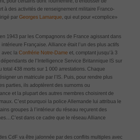
ant, pour certains dont Tournemire, d’endosser de
t à des activités de renseignement militaire Franco-
irigé par
Georges Lamarque
, qui eut pour «complice»
é en 1943 par les Compagnons de France agissant dans
intérieure Française. Alliance était l’un des plus actifs
 avec la
Confrérie Notre-Dame
et, comptant jusqu’à 3
dépendants de l’Intelligence Service Britannique IS sur
u total 438 morts sur 1 000 arrestations. Chaque
ésigner un matricule par l’IS. Puis, pour rendre plus
tes parties, ils adoptèrent des surnoms ou
nce et la plupart des autres membres choisirent de
x. C’est pourquoi la police Allemande lui attribua le
rtains groupes à l’intérieur du réseau reçurent des
nes…C’est dans ce cadre que le réseau Alliance
e des CdF va être jalonnée par des conflits multiples avec