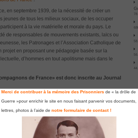
Gu
ence, en septembre 1939, de la nécessité de créer un
78
jeunes de tous les milieux sociaux, de les occuper
s participent à la vie matérielle et morale du pays. Le
68
 de responsables de mouvements existants, laïcs ou
58
eunesse, les Patronages et l’Association Catholique de
n projet en proposant une pédagogie basée sur la
56
ellectuelle, d’hommes en tout apolitisme mais dans le
44
«Compagnons de France» est donc inscrite au Journal
A
Merci de contribuer à la mémoire des Prisonniers
de « la drôle de
ne sud, elle peut compter sur l’accord de principe du
Guerre »pour enrichir le site en nous faisant parvenir vos documents,
ligieux, pour son appui matériel ainsi que sur celui de
lettres, photos à l’aide de
notre formulaire de contact !
s on trouve les Affaires étrangères, la Jeunesse et le
au
tre aux jeunes chômeurs
«
des souliers eux pieds, du