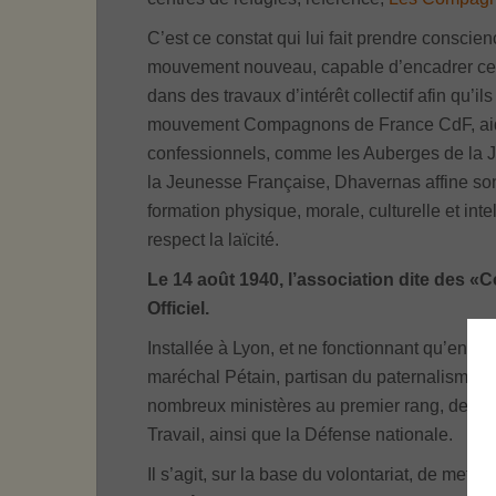
C’est ce constat qui lui fait prendre consci
mouvement nouveau, capable d’encadrer ces 
dans des travaux d’intérêt collectif afin qu’il
mouvement Compagnons de France CdF, aidé
confessionnels, comme les Auberges de la J
la Jeunesse Française, Dhavernas affine so
formation physique, morale, culturelle et int
respect la laïcité.
Le 14 août 1940, l’association dite des 
Officiel.
Installée à Lyon, et ne fonctionnant qu’en zo
maréchal Pétain, partisan du paternalisme re
nombreux ministères au premier rang, desquel
Travail, ainsi que la Défense nationale.
Il s’agit, sur la base du volontariat, de met