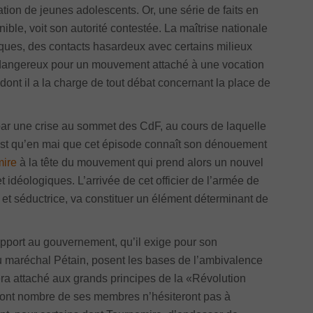
tion de jeunes adolescents. Or, une série de faits en
ble, voit son autorité contestée. La maîtrise nationale
ques, des contacts hasardeux avec certains milieux
e dangereux pour un mouvement attaché à une vocation
dont il a la charge de tout débat concernant la place de
ar une crise au sommet des CdF, au cours de laquelle
est qu’en mai que cet épisode connaît son dénouement
mire
à la tête du mouvement qui prend alors un nouvel
t idéologiques. L’arrivée de cet officier de l’armée de
 et séductrice, va constituer un élément déterminant de
apport au gouvernement, qu’il exige pour son
 maréchal Pétain, posent les bases de l’ambivalence
era attaché aux grands principes de la «Révolution
 dont nombre de ses membres n’hésiteront pas à