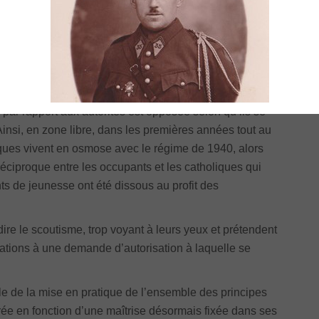
 et de faire concourir ces
« jeunes Français en friche »
risonniers.
mi
agement confirment que l’on a affaire à un mouvement
vi
ait appliquer les mesures de salut public prises par le
d’
ar rapport aux autorités est opposée selon qu’ils se
insi, en zone libre, dans les premières années tout au
ues vivent en osmose avec le régime de 1940, alors
éciproque entre les occupants et les catholiques qui
 de jeunesse ont été dissous au profit des
ire le scoutisme, trop voyant à leurs yeux et prétendent
iations à une demande d’autorisation à laquelle se
le de la mise en pratique de l’ensemble des principes
ntrée en fonction d’une maîtrise désormais fixée dans ses