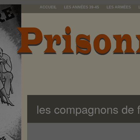
ACCUEIL
LES ANNÉES 39-45
LES ARMÉES
prisonniers d
les compagnons de f