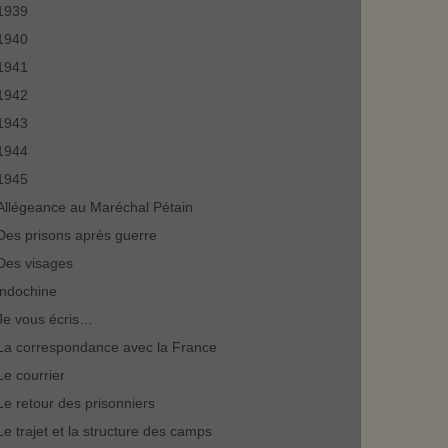
1939
1940
1941
1942
1943
1944
1945
Allégeance au Maréchal Pétain
Des prisons après guerre
Des visages
indochine
Je vous écris…
La correspondance avec la France
Le courrier
Le retour des prisonniers
Le trajet et la structure des camps