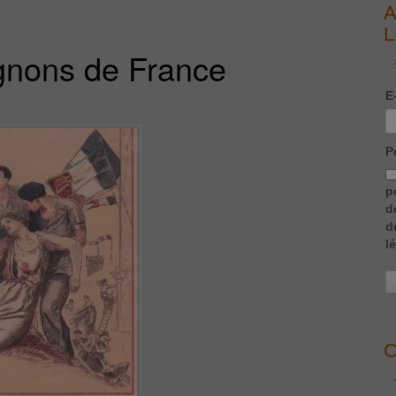
A
L
gnons de France
E
P
p
d
d
l
C