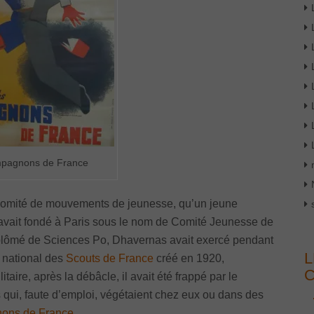
mpagnons de France
n comité de mouvements de jeunesse, qu’un jeune
 avait fondé à Paris sous le nom de Comité Jeunesse de
plômé de Sciences Po, Dhavernas avait exercé pendant
L
 national des
Scouts de France
créé en 1920,
taire, après la débâcle, il avait été frappé par le
 qui, faute d’emploi, végétaient chez eux ou dans des
ons de France
.