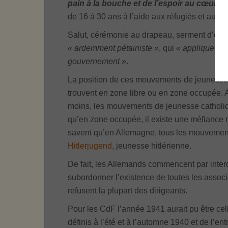
pain à la bouche et de l’espoir au cœur
»
,
de 16 à 30 ans à l’aide aux réfugiés et aux p
Salut, cérémonie au drapeau, serment d’eng
« ardemment pétainiste »
, qui
« applique et f
gouvernement »
.
La position de ces mouvements de jeunesse p
trouvent en zone libre ou en zone occupée. A
moins, les mouvements de jeunesse catholiq
qu’en zone occupée, il existe une méfiance r
savent qu’en Allemagne, tous les mouvements
Hitlerjugend
, jeunesse hitlérienne.
De fait, les Allemands commencent par interd
subordonner l’existence de toutes les assoc
refusent la plupart des dirigeants.
Pour les CdF l’année 1941 aurait pu être cel
définis à l’été et à l’automne 1940 et de l’e