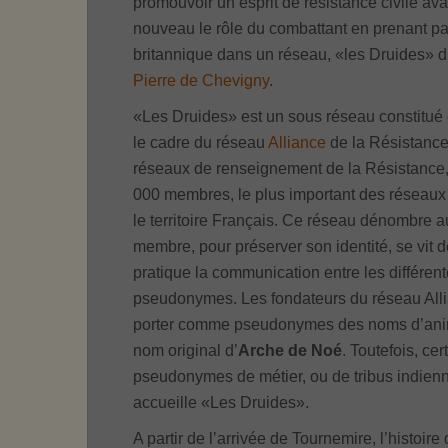
promouvoir un esprit de résistance civile av
nouveau le rôle du combattant en prenant par
britannique dans un réseau, «les Druides» d
Pierre de Chevigny
.
«Les Druides» est un sous réseau constitu
le cadre du réseau
Alliance
de la Résistance 
réseaux de renseignement de la Résistance,
000 membres, le plus important des réseaux 
le territoire Français. Ce réseau dénombre a
membre, pour préserver son identité, se vit d
pratique la communication entre les différen
pseudonymes. Les fondateurs du réseau Allia
porter comme pseudonymes des noms d’animau
nom original d’
Arche de Noé
. Toutefois, ce
pseudonymes de métier, ou de tribus indien
accueille «Les Druides».
A partir de l’arrivée de Tournemire, l’histoir