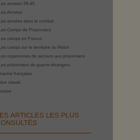
Les années 39-45
Les Armées
Les armées dans le combat
Les Camps de Prisonniers
Les camps en France
Les camps sur le territoire du Reich
Les organismes de secours aux prisonniers
Les prisonniers de guerre étrangers
marine française
Non classé
suisse
ES ARTICLES LES PLUS
CONSULTÉS