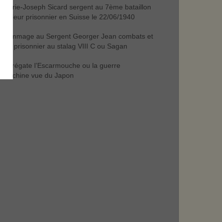
Marie-Joseph Sicard sergent au 7ème bataillon
trailleur prisonnier en Suisse le 22/06/1940
hommage au Sergent Georger Jean combats et
e de prisonnier au stalag VIII C ou Sagan
la frégate l’Escarmouche ou la guerre
Indochine vue du Japon