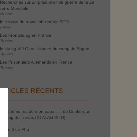
Recherches sur un prisonnier de guerre de la 2è
erre Mondiale
.9k views
le service du travail obligatoire STO
k views
Les Frontstalag en France
.7k views
le stalag VIII C ou l’histoire du camp de Sagan
.5k views
Les Prisonniers Allemands en France
.7k views
RTICLES RÉCENTS
les mémoires de mon papa……de Dunkerque
 stalag de Trèves (STALAG XII D)
Dien Bien Phu