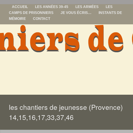
ACCUEIL
LES ANNÉES 39-45
LES ARMÉES
LES
CAMPS DE PRISONNIERS
JE VOUS ÉCRIS…
INSTANTS DE
MÉMOIRE
CONTACT
prisonniers de
guerre
ALLER
AU
CONTENU
les chantiers de jeunesse (Provence)
14,15,16,17,33,37,46