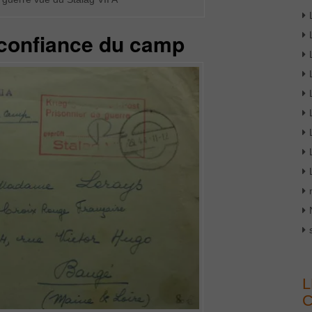
confiance du camp
L