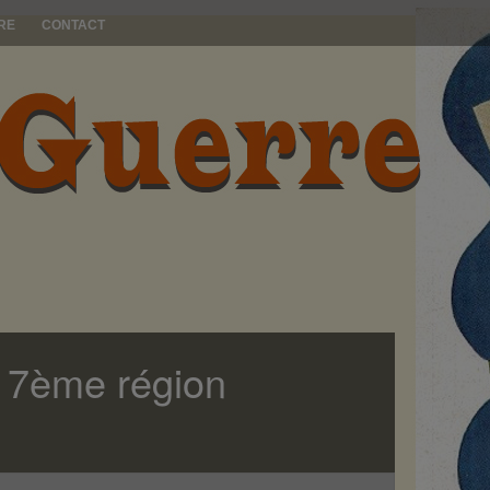
RE
CONTACT
h 7ème région