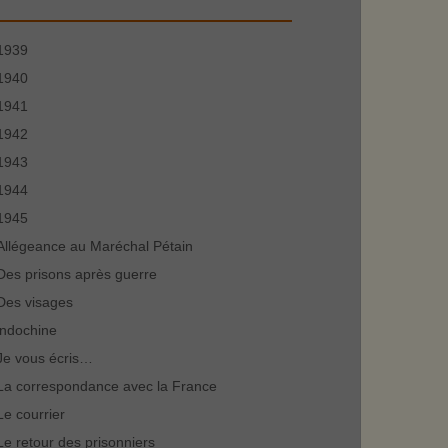
1939
1940
1941
1942
1943
1944
1945
Allégeance au Maréchal Pétain
Des prisons après guerre
Des visages
indochine
Je vous écris…
La correspondance avec la France
Le courrier
Le retour des prisonniers