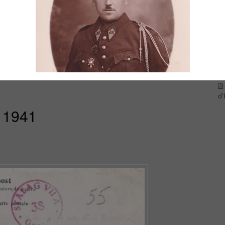
mi
vi
d’
1941