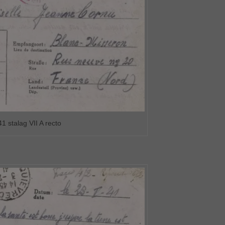
1 stalag VII A recto