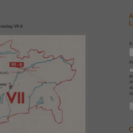
A
L
stalag VII A
E
P
p
d
d
l
C