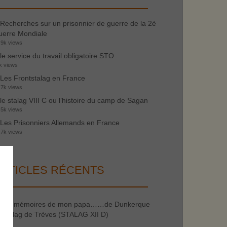
Recherches sur un prisonnier de guerre de la 2è
erre Mondiale
.9k views
le service du travail obligatoire STO
k views
Les Frontstalag en France
.7k views
le stalag VIII C ou l’histoire du camp de Sagan
.5k views
Les Prisonniers Allemands en France
.7k views
RTICLES RÉCENTS
les mémoires de mon papa……de Dunkerque
 stalag de Trèves (STALAG XII D)