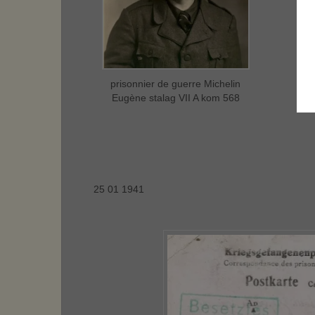
prisonnier de guerre Michelin
Eugène stalag VII A kom 568
25 01 1941