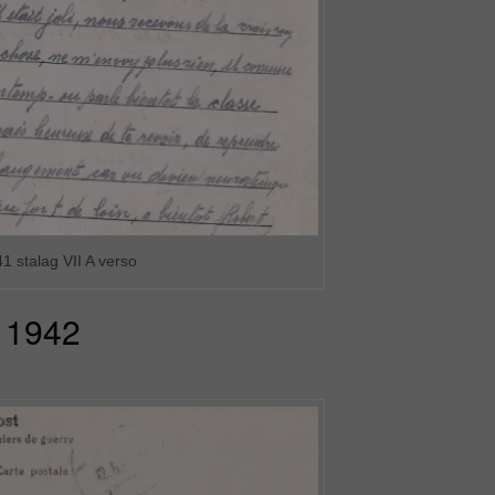
1 stalag VII A verso
1942