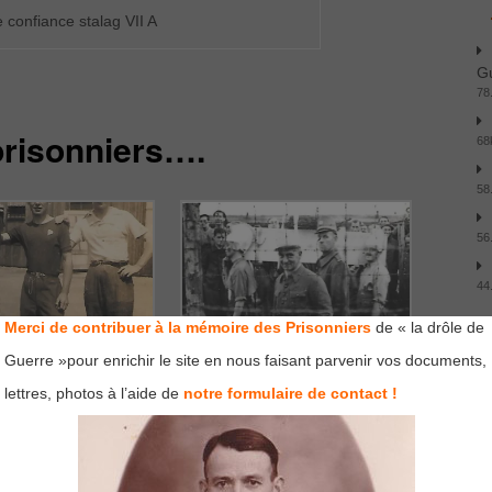
confiance stalag VII A
Gu
78
prisonniers….
68
58
56
44
Merci de contribuer à la mémoire des Prisonniers
de « la drôle de
Guerre »pour enrichir le site en nous faisant parvenir vos documents,
A
A Deschamps Eusèbe Mle
Stalag VII A Deschamps Eusèbe Mle
lettres, photos à l’aide de
notre formulaire de contact !
453 Kdo 1848
69453 Kdo 1848
au