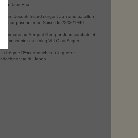
Dien Bien Phu
Marie-Joseph Sicard sergent au 7ème bataillon
trailleur prisonnier en Suisse le 22/06/1940
hommage au Sergent Georger Jean combats et
e de prisonnier au stalag VIII C ou Sagan
la frégate l’Escarmouche ou la guerre
Indochine vue du Japon