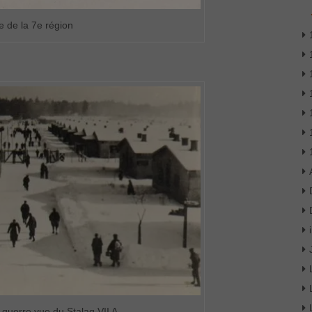
e de la 7e région
 guerre vue du Stalag VII A