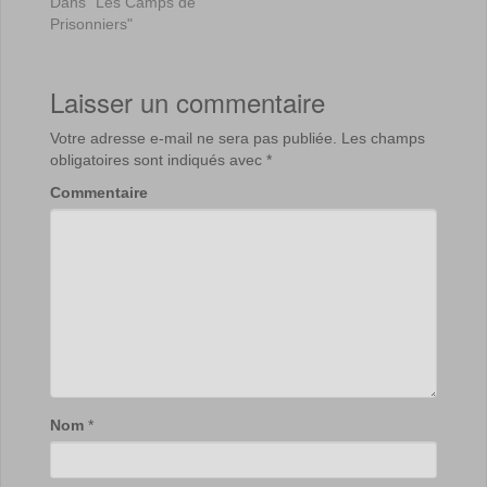
Dans "Les Camps de
Prisonniers"
Laisser un commentaire
Votre adresse e-mail ne sera pas publiée.
Les champs
obligatoires sont indiqués avec
*
Commentaire
Nom
*