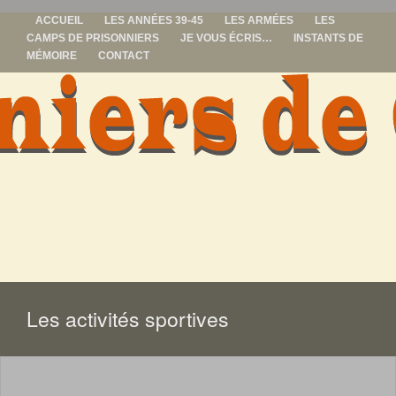
ACCUEIL
LES ANNÉES 39-45
LES ARMÉES
LES
CAMPS DE PRISONNIERS
JE VOUS ÉCRIS…
INSTANTS DE
MÉMOIRE
CONTACT
prisonniers de
guerre
ALLER
AU
CONTENU
Les activités sportives