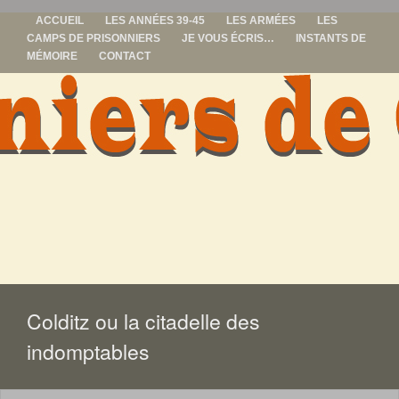
ACCUEIL
LES ANNÉES 39-45
LES ARMÉES
LES
CAMPS DE PRISONNIERS
JE VOUS ÉCRIS…
INSTANTS DE
MÉMOIRE
CONTACT
prisonniers de
guerre
ALLER
AU
CONTENU
Colditz ou la citadelle des
indomptables