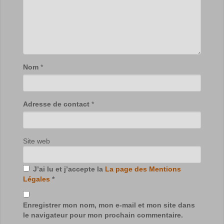
Nom
*
Adresse de contact
*
Site web
J’ai lu et j’accepte la
La page des Mentions
Légales
*
Enregistrer mon nom, mon e-mail et mon site dans
le navigateur pour mon prochain commentaire.