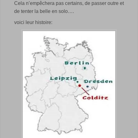
Cela n’empêchera pas certains, de passer outre et
de tenter la belle en solo….
voici leur histoire: