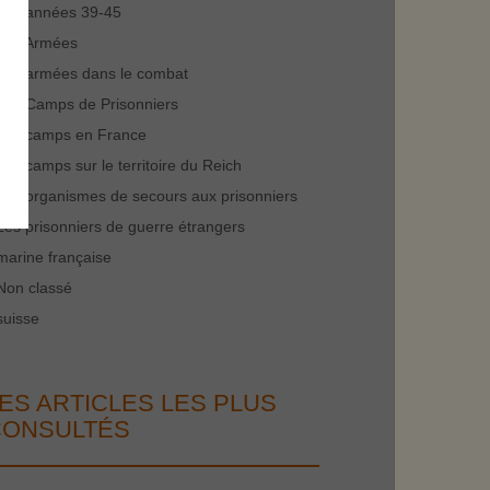
Les années 39-45
Les Armées
Les armées dans le combat
Les Camps de Prisonniers
Les camps en France
Les camps sur le territoire du Reich
Les organismes de secours aux prisonniers
Les prisonniers de guerre étrangers
marine française
Non classé
suisse
ES ARTICLES LES PLUS
CONSULTÉS