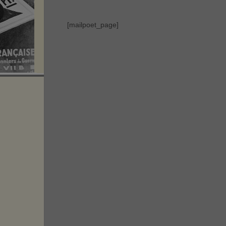
[mailpoet_page]