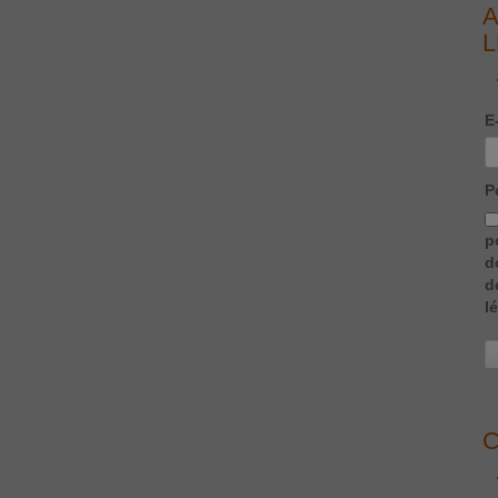
A
L
E
P
p
d
d
l
C