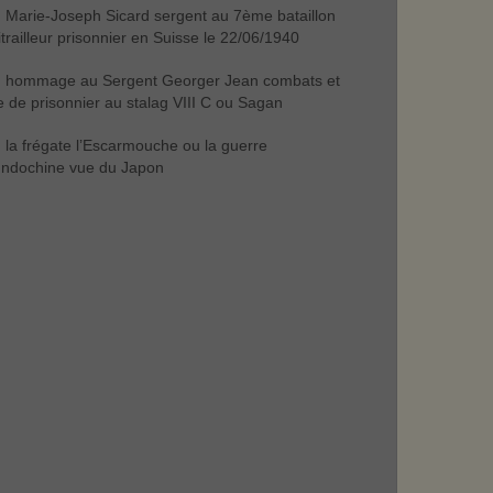
Marie-Joseph Sicard sergent au 7ème bataillon
trailleur prisonnier en Suisse le 22/06/1940
hommage au Sergent Georger Jean combats et
e de prisonnier au stalag VIII C ou Sagan
la frégate l’Escarmouche ou la guerre
Indochine vue du Japon