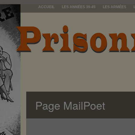
ACCUEIL
LES ANNÉES 39-45
LES ARMÉES
prisonniers d
Page MailPoet