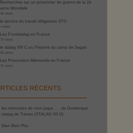
Recherches sur un prisonnier de guerre de la 2è
erre Mondiale
.9k views
le service du travail obligatoire STO
k views
Les Frontstalag en France
.7k views
le stalag VIII C ou l’histoire du camp de Sagan
.5k views
Les Prisonniers Allemands en France
.7k views
RTICLES RÉCENTS
les mémoires de mon papa……de Dunkerque
 stalag de Trèves (STALAG XII D)
Dien Bien Phu