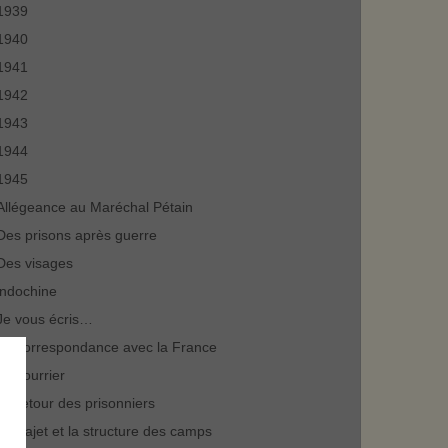
1939
1940
1941
1942
1943
1944
1945
Allégeance au Maréchal Pétain
Des prisons après guerre
Des visages
indochine
Je vous écris…
La correspondance avec la France
Le courrier
Le retour des prisonniers
Le trajet et la structure des camps