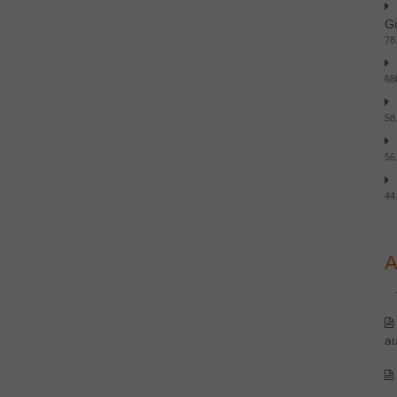
Gu
78
68
58
56
44
A
au