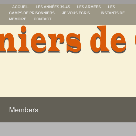
ACCUEIL
LES ANNÉES 39-45
LES ARMÉES
LES
CAMPS DE PRISONNIERS
JE VOUS ÉCRIS…
INSTANTS DE
MÉMOIRE
CONTACT
prisonniers de
guerre
ALLER
AU
CONTENU
Members