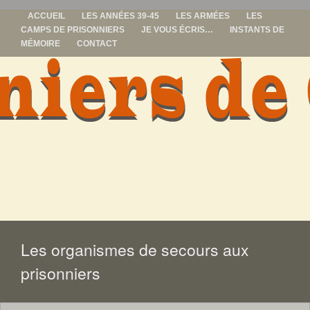
ACCUEIL
LES ANNÉES 39-45
LES ARMÉES
LES
CAMPS DE PRISONNIERS
JE VOUS ÉCRIS…
INSTANTS DE
MÉMOIRE
CONTACT
prisonniers de
guerre
ALLER
AU
CONTENU
Les organismes de secours aux
prisonniers