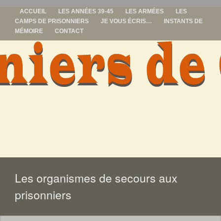
ACCUEIL
LES ANNÉES 39-45
LES ARMÉES
LES
CAMPS DE PRISONNIERS
JE VOUS ÉCRIS…
INSTANTS DE
MÉMOIRE
CONTACT
prisonniers de
guerre
ALLER
AU
CONTENU
Les organismes de secours aux
prisonniers