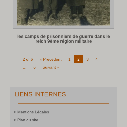
les camps de prisonniers de guerre dans le
reich 9ème région militaire
2 of 6
« Précédent
1
2
3
4
…
6
Suivant »
LIENS INTERNES
Mentions Légales
Plan du site