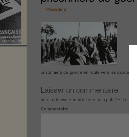
←
Précédent
prisonniers de guerre en route vers les camps
Laisser un commentaire
Votre adresse e-mail ne sera pas publiée.
Les cha
Commentaire