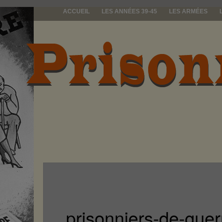
ACCUEIL
LES ANNÉES 39-45
LES ARMÉES
prisonniers d
prisonniers-de-guer