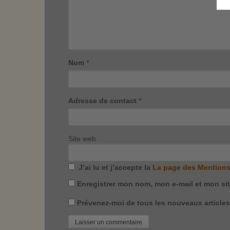
Nom
*
Adresse de contact
*
Site web
J’ai lu et j’accepte la
La page des Mentions
Enregistrer mon nom, mon e-mail et mon si
Prévenez-moi de tous les nouveaux articles 