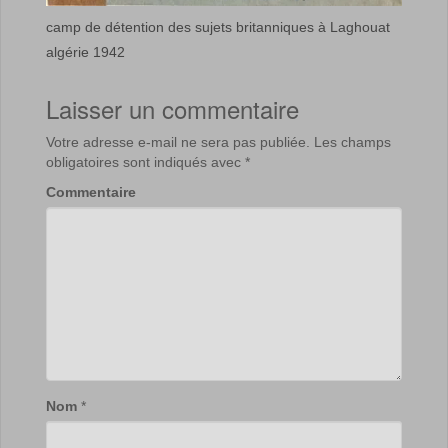
camp de détention des sujets britanniques à Laghouat
algérie 1942
Laisser un commentaire
Votre adresse e-mail ne sera pas publiée.
Les champs
obligatoires sont indiqués avec
*
Commentaire
Nom
*