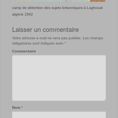
camp de détention des sujets britanniques à Laghouat
algérie 1942
Laisser un commentaire
Votre adresse e-mail ne sera pas publiée.
Les champs
obligatoires sont indiqués avec
*
Commentaire
Nom
*