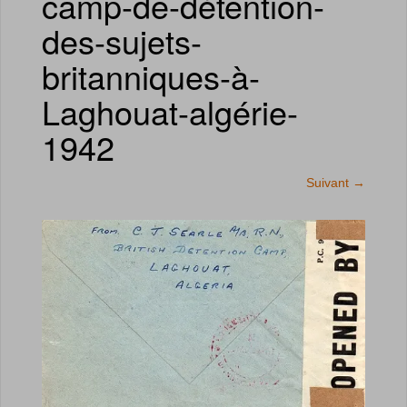
camp-de-détention-
des-sujets-
britanniques-à-
Laghouat-algérie-
1942
Suivant
→