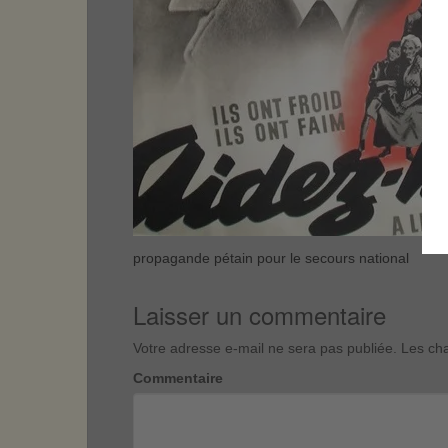
propagande pétain pour le secours national
Laisser un commentaire
Votre adresse e-mail ne sera pas publiée.
Les cha
Commentaire