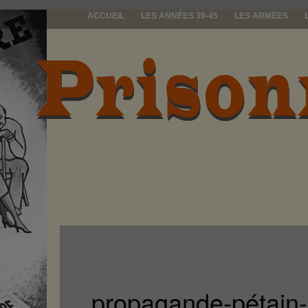
ACCUEIL
LES ANNÉES 39-45
LES ARMÉES
prisonniers d
propagande-pétain-