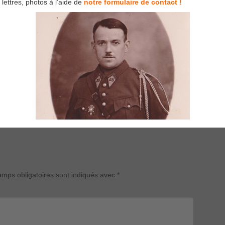
lettres, photos à l’aide de
notre formulaire de contact !
mps obligatoires sont indiqués avec
*