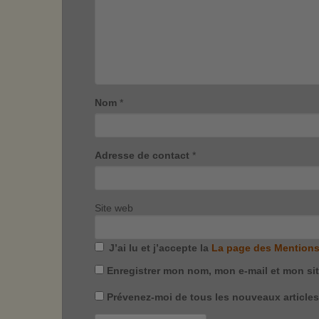
Nom
*
Adresse de contact
*
Site web
J’ai lu et j’accepte la
La page des Mentions
Enregistrer mon nom, mon e-mail et mon si
Prévenez-moi de tous les nouveaux articles 