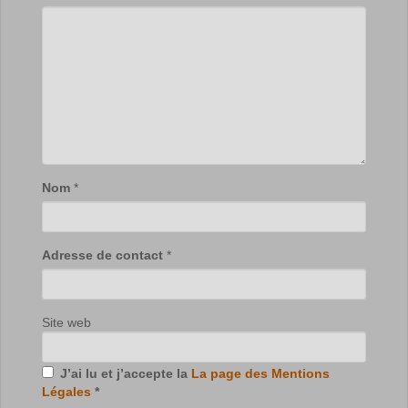
Nom
*
Adresse de contact
*
Site web
J’ai lu et j’accepte la
La page des Mentions
Légales
*