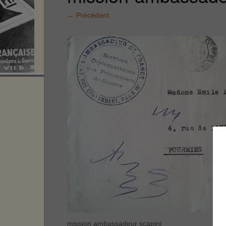
←
Précédent
mission ambassadeur scapini