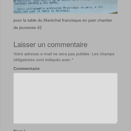
pour la table du Maréchal francisque en pain chantier
de jeunesse 42
Laisser un commentaire
Votre adresse e-mail ne sera pas publiée.
Les champs
obligatoires sont indiqués avec
*
Commentaire