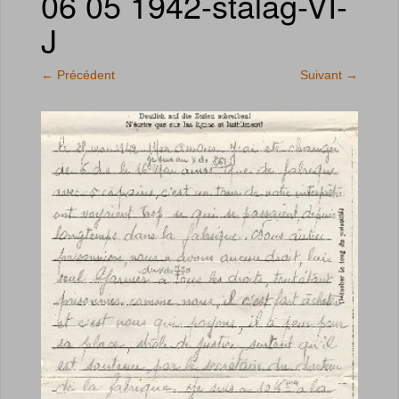
06 05 1942-stalag-VI-
J
←
Précédent
Suivant
→