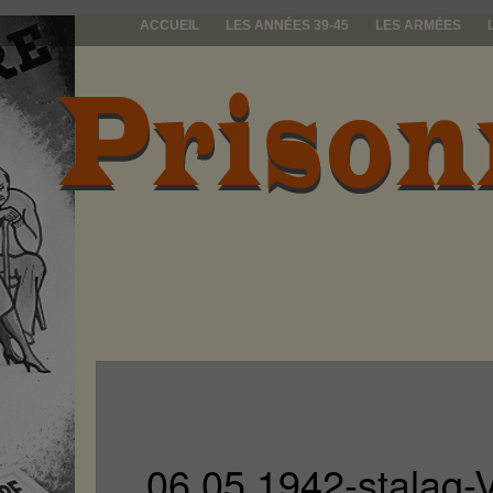
ACCUEIL
LES ANNÉES 39-45
LES ARMÉES
prisonniers d
06 05 1942-stalag-V