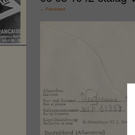
←
Précédent