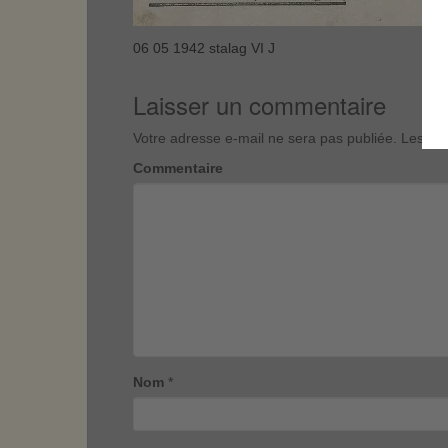
06 05 1942 stalag VI J
Laisser un commentaire
Votre adresse e-mail ne sera pas publiée.
Les cha
Commentaire
Nom
*