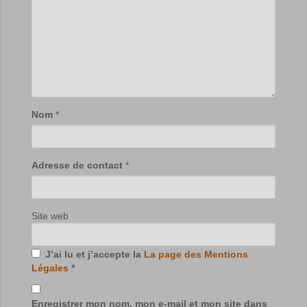
Nom
*
Adresse de contact
*
Site web
J’ai lu et j’accepte la
La page des Mentions
Légales
*
Enregistrer mon nom, mon e-mail et mon site dans