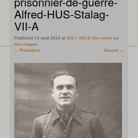
prisonnier-de-guerre-
Alfred-HUS-Stalag-
VII-A
Published
14 août 2014
at
350 × 340
in
Des noms sur
des visages
←
Précédent
Suivant
→