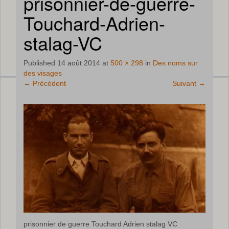
prisonnier-de-guerre-
Touchard-Adrien-
stalag-VC
Published
14 août 2014
at
500 × 298
in
Des noms sur
des visages
←
Précédent
Suivant
→
prisonnier de guerre Touchard Adrien stalag VC