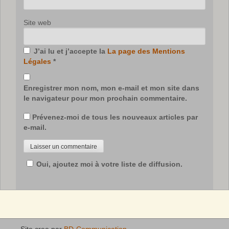
Site web
J’ai lu et j’accepte la
La page des Mentions
Légales
*
Enregistrer mon nom, mon e-mail et mon site dans
le navigateur pour mon prochain commentaire.
Prévenez-moi de tous les nouveaux articles par
e-mail.
Oui, ajoutez moi à votre liste de diffusion.
Site cree par
BD-Communication
.