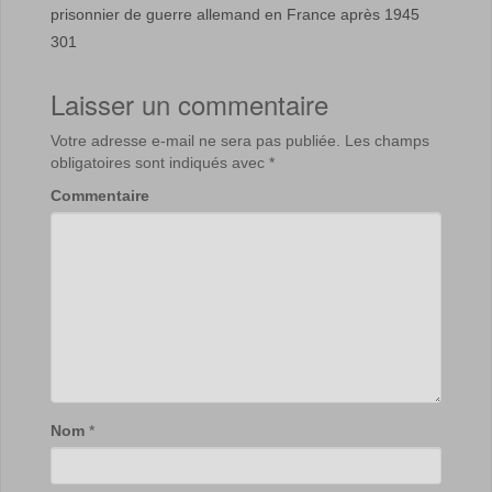
prisonnier de guerre allemand en France après 1945
301
Laisser un commentaire
Votre adresse e-mail ne sera pas publiée.
Les champs
obligatoires sont indiqués avec
*
Commentaire
Nom
*