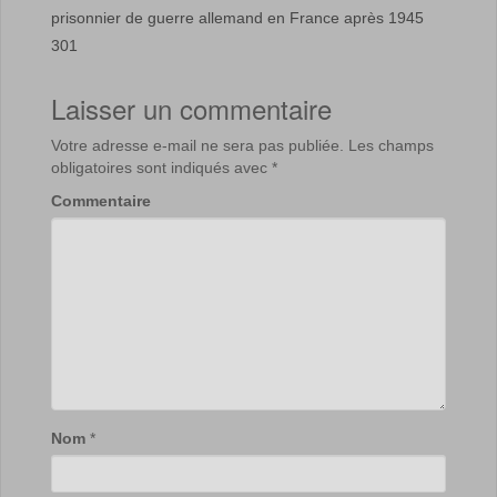
prisonnier de guerre allemand en France après 1945
301
Laisser un commentaire
Votre adresse e-mail ne sera pas publiée.
Les champs
obligatoires sont indiqués avec
*
Commentaire
Nom
*