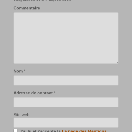
Commentaire
Nom
*
Adresse de contact
*
Site web
J’ai lu et j’accepte la
La page des Mentions