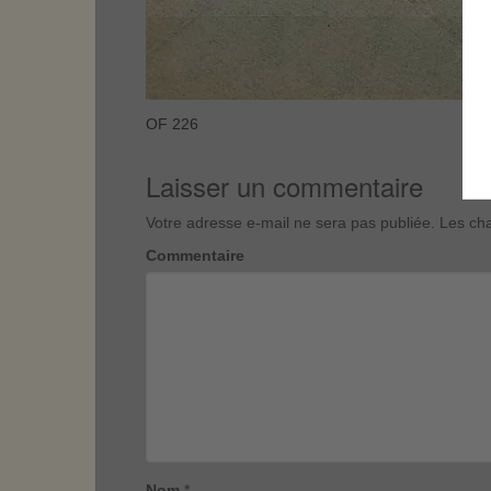
OF 226
Laisser un commentaire
Votre adresse e-mail ne sera pas publiée.
Les cha
Commentaire
Nom
*