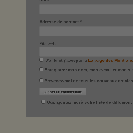
Adresse de contact
*
Site web
J’ai lu et j’accepte la
La page des Mentions
Enregistrer mon nom, mon e-mail et mon si
Prévenez-moi de tous les nouveaux articles 
Oui, ajoutez moi à votre liste de diffusion.