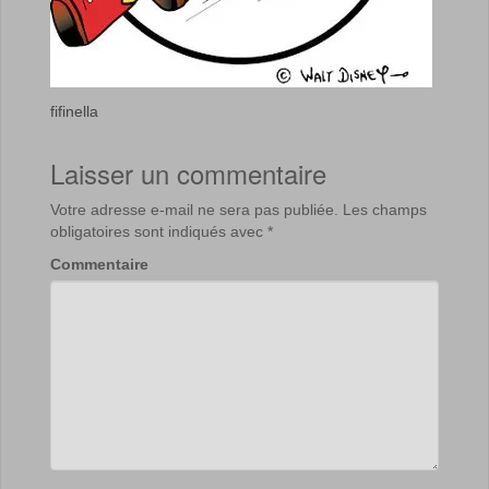
fifinella
Laisser un commentaire
Votre adresse e-mail ne sera pas publiée.
Les champs
obligatoires sont indiqués avec
*
Commentaire