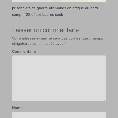
prisonniers de guerre allemands en afrique du nord
camp n°28 dépot ksar es souk
Laisser un commentaire
Votre adresse e-mail ne sera pas publiée.
Les champs
obligatoires sont indiqués avec
*
Commentaire
Nom
*