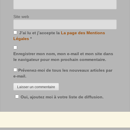
Site web
J’ai lu et j’accepte la
La page des Mentions
Légales
*
Enregistrer mon nom, mon e-mail et mon site dans
le navigateur pour mon prochain commentaire.
Prévenez-moi de tous les nouveaux articles par
e-mail.
Oui, ajoutez moi à votre liste de diffusion.