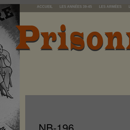
ACCUEIL
LES ANNÉES 39-45
LES ARMÉES
prisonniers d
NB-196