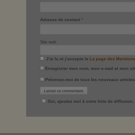
Adresse de contact
*
Site web
J’ai lu et j’accepte la
La page des Mentions
Enregistrer mon nom, mon e-mail et mon si
Prévenez-moi de tous les nouveaux articles 
Oui, ajoutez moi à votre liste de diffusion.