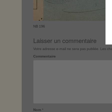
NB 196
Laisser un commentaire
Votre adresse e-mail ne sera pas publiée.
Les cha
Commentaire
Nom
*