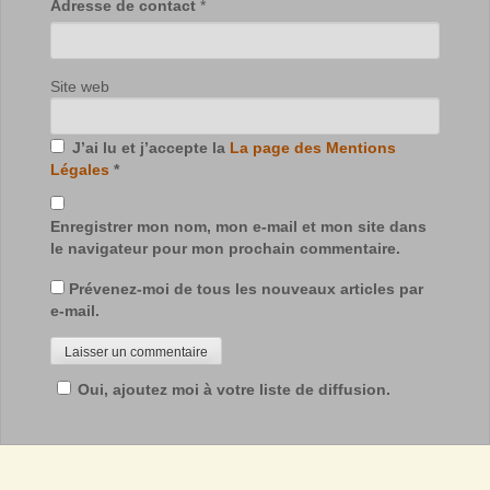
Adresse de contact
*
Site web
J’ai lu et j’accepte la
La page des Mentions
Légales
*
Enregistrer mon nom, mon e-mail et mon site dans
le navigateur pour mon prochain commentaire.
Prévenez-moi de tous les nouveaux articles par
e-mail.
Oui, ajoutez moi à votre liste de diffusion.