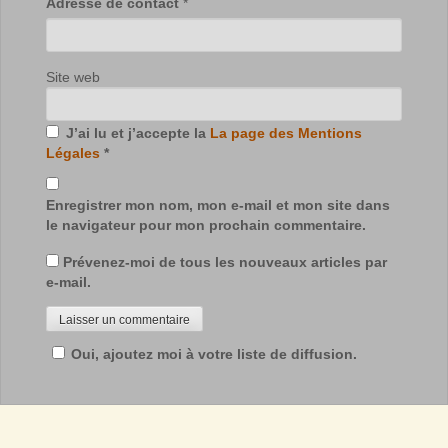
Adresse de contact
*
Site web
J’ai lu et j’accepte la
La page des Mentions
Légales
*
Enregistrer mon nom, mon e-mail et mon site dans
le navigateur pour mon prochain commentaire.
Prévenez-moi de tous les nouveaux articles par
e-mail.
Oui, ajoutez moi à votre liste de diffusion.